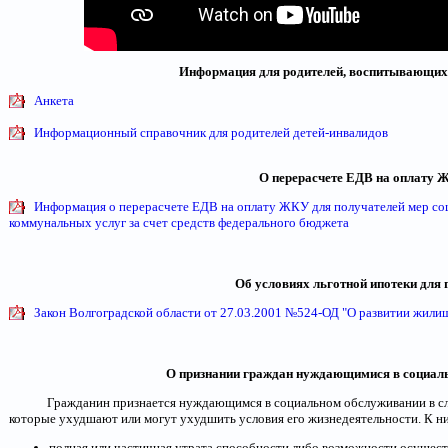
Информация для родителей, воспитывающих
Анкета
Информационный справочник для родителей детей-инвалидов
О перерасчете ЕДВ на оплату
Информация о перерасчете ЕДВ на оплату ЖКУ для получателей мер со
коммунальных услуг за счет средств федерального бюджета
Об условиях льготной ипотеки для
Закон Волгоградской области от 27.03.2001 №524-ОД "О развитии жилищ
О признании граждан нуждающимися в социал
Гражданин признается нуждающимся в социальном обслуживании в слу
которые ухудшают или могут ухудшить условия его жизнедеятельности. К ни
полная или частичная утрата способности либо возможности осущес