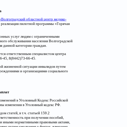
в
«Волгоградский областной центр медико-
 реализация пилотной программы «Горячая
ионных услуг людям с ограниченными
ного обслуживания населения Волгоградской
я данной категории граждан.
ется ответственным специалистом центра
6-45, 8(8442)73-66-45.
ой жизненной ситуации инвалидов путем
чреждениями и организациями социального
ыплат
изменений в Уголовный Кодекс Российской
ны изменения в Уголовный кодекс РФ.
 статей, в т.ч. статьей 159.2
ветственность при получении пособий,
и и иными нормативными правовыми актами,
равно путем умолчания о фактах, влекущих