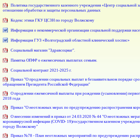
Политика государственного казенного учреждения «Центр социальной з
отношении обработки и защиты персональных данных
Кодекс этики ГКУ ЦСЗН по городу Волжскому
Информация о некоммерческой организации социальной поддержки насе
Информация ГУЗ «Волгоградский областной клинический хоспис»
Социальный магазин "Здравсоцмаг".
Памятка ОПФР о ежемесячных выплатах семьям.
Социальной контракт 2021-2025 г.
Приказ "О продлении социальных выплат в беззаявительном порядке срок
обращением Президента Российской Федерации"
О продлении ежемесячной выплаты при рождении (усыновлении) первого
2018 года
Приказ "О неотложных мерах по предупреждению распространения кор
О внесении изменений в приказ от 24.0З.2020 № 44 "О неотложных ме
коронавирусной инфекции (COVID- 19)государственном казенном учреждени
городу Волжскому"
Приказ №78 - План неотложных мероприятий по предупреждению расп