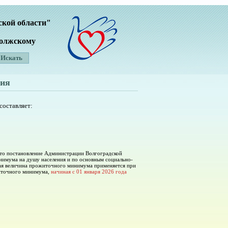
ской области"
Волжскому
ия
составляет:
ято постановление Администрации Волгоградской
нимума на душу населения и по основным социально-
ая величина прожиточного минимума применяется при
житочного минимума,
начиная с 01 января 2026 года