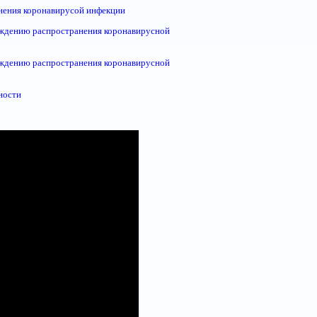
нения коронавирусой инфекции
реждению распространения коронавирусной
реждению распространения коронавирусной
ности