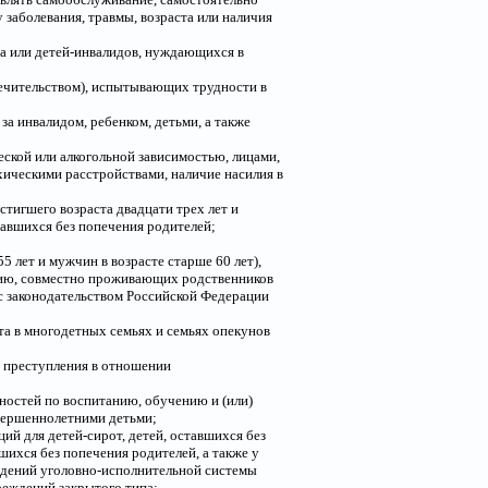
 заболевания, травмы, возраста или наличия
ида или детей-инвалидов, нуждающихся в
печительством), испытывающих трудности в
за инвалидом, ребенком, детьми, а также
еской или алкогольной зависимостью, лицами,
ическими расстройствами, наличие насилия в
остигшего возраста двадцати трех лет и
тавшихся без попечения родителей;
 лет и мужчин в возрасте старше 60 лет),
нию, совместно проживающих родственников
 с законодательством Российской Федерации
та в многодетных семьях и семьях опекунов
а преступления в отношении
ностей по воспитанию, обучению и (или)
вершеннолетними детьми;
ий для детей-сирот, детей, оставшихся без
вшихся без попечения родителей, а также у
ждений уголовно-исполнительной системы
реждений закрытого типа;