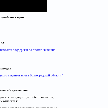
 детей-инвалидов
 ЖКУ
циальной поддержки по оплате жилищно-
 граждан
ного кредитования в Волгоградской области".
ьном обслуживании
чае, если существуют обстоятельства,
м относятся:
твлять самообслуживание, самостоятельно