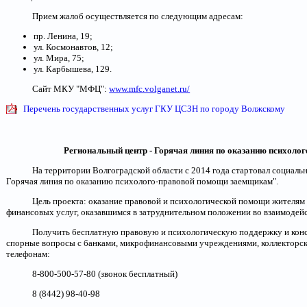
Прием жалоб осуществляется по следующим адресам:
пр. Ленина, 19;
ул. Космонавтов, 12;
ул. Мира, 75;
ул. Карбышева, 129.
Сайт МКУ "МФЦ":
www.mfc.volganet.ru/
Перечень государственных услуг ГКУ ЦСЗН по городу Волжскому
Региональный центр - Горячая линия по оказанию психол
На территории Волгоградской области с 2014 года стартовал социаль
Горячая линия по оказанию психолого-правовой помощи заемщикам".
Цель проекта: оказание правовой и психологической помощи жителям
финансовых услуг, оказавшимся в затруднительном положении во взаимодей
Получить бесплатную правовую и психологическую поддержку и конс
спорные вопросы с банками, микрофинансовыми учреждениями, коллекторс
телефонам:
8-800-500-57-80 (звонок бесплатный)
8 (8442) 98-40-98