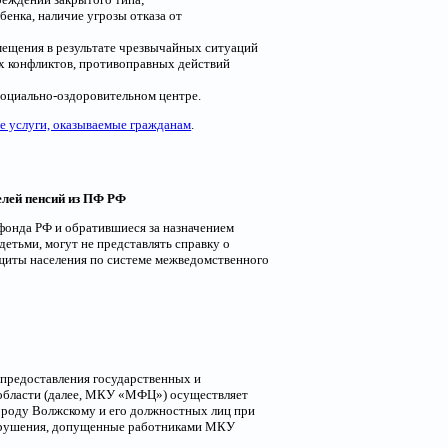
бенка, наличие угрозы отказа от
мещения в результате чрезвычайных ситуаций
х конфликтов, противоправных действий
социально-оздоровительном центре.
е услуги, оказываемые гражданам
.
лей пенсий из ПФ РФ
фонда РФ и обратившиеся за назначением
етьми, могут не представлять справку о
ащиты населения по системе межведомственного
предоставления государственных и
 области (далее, МКУ «МФЦ») осуществляет
городу Волжскому и его должностных лиц при
 нарушения, допущенные работниками МКУ