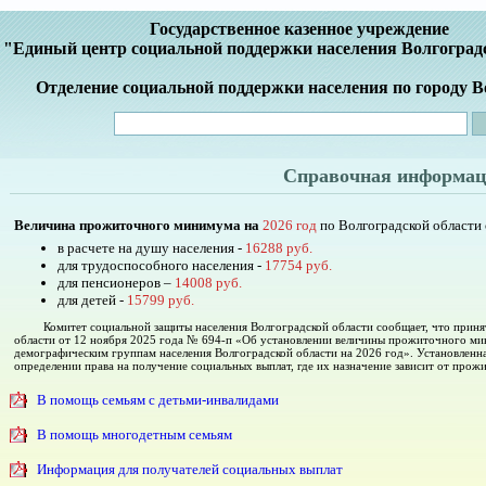
Государственное казенное учреждение
"Единый центр социальной поддержки населения Волгоград
Отделение социальной поддержки населения по городу 
Справочная информац
Величина прожиточного минимума на
2026 год
по Волгоградской области 
в расчете на душу населения -
16288 руб.
для трудоспособного населения -
17754 руб.
для пенсионеров –
14008 руб.
для детей -
15799 руб.
Комитет социальной защиты населения Волгоградской области сообщает, что прин
области от 12 ноября 2025 года № 694-п «Об установлении величины прожиточного ми
демографическим группам населения Волгоградской области на 2026 год».
Установленн
определении права на получение социальных выплат, где их назначение зависит от про
В помощь семьям с детьми-инвалидами
В помощь многодетным семьям
Информация для получателей социальных выплат