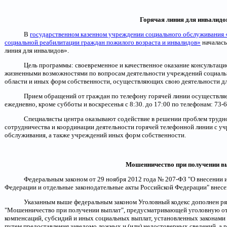
Горячая линия для инвалидо
В
государственном казенном учреждении социального обслуживания 
социальной реабилитации граждан пожилого возраста и инвалидов»
началась
линия для инвалидов».
Цель программы: своевременное и качественное оказание консультац
жизненными возможностями по вопросам деятельности учреждений социаль
области и иных форм собственности, осуществляющих свою деятельности дл
Прием обращений от граждан по телефону горячей линии осуществля
ежедневно, кроме субботы и воскресенья с 8:30. до 17:00 по телефонам: 73-6
Специалисты центра оказывают содействие в решении проблем трудн
сотрудничества и координации деятельности горячей телефонной линии с у
обслуживания, а также учреждений иных форм собственности.
Мошенничество при получении в
Федеральным законом от 29 ноября 2012 года № 207-ФЗ "О внесении 
Федерации и отдельные законодательные акты Российской Федерации" внесе
Указанным выше федеральным законом Уголовный кодекс дополнен рядом
"Мошенничество при получении выплат", предусматривающей уголовную от
компенсаций, субсидий и иных социальных выплат, установленных законам
путем предоставления заведомо ложных и (или) недостоверных сведений, а 