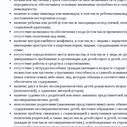
передвигаться, обеспечивать основные жизненные потребности в силу
инвалидности;
наличие в семье инвалида или инвалидов, в том числе ребенка-инвал
постоянном постороннем уходе;
наличие ребенка или детей (в том числе находящихся под опекой, по
социальной адаптации;
отсутствие возможности обеспечения ухода (в том числе временного) 
отсутствие попечения над ними;
наличие внутрисемейного конфликта, в том числе с лицами с наркотич
имеющими пристрастие к азартным играм, лицами, страдающими псих
семье;
отсутствие определенного места жительства, в том числе у лица, не д
завершившего пребывание в организации для детей-сирот и детей, ос
отсутствие работы и средств к существованию;
отсутствие у нетрудоспособных граждан (женщин в возрасте старше 55
полностью или частично утративших способность к самообслужива
(иных членов семьи) либо иных лиц, которые обязаны в соответствии
обеспечить их содержание;
наличие двух и более несовершеннолетних детей дошкольного возрас
(попечителей), у одиноких матерей (отцов);
наличие судимости у родителей или иных законных представителей з
несовершеннолетних детей;
неисполнение родителями (законными представителями) своих обязан
содержанию несовершеннолетних детей, жестокое обращение с несо
наличие проблем, связанных с социализацией у выпускников организац
попечения родителей, а также лиц из числа детей-сирот и детей, оста
граждан (в том числе несовершеннолетних), освобожденных из учре
наказаний и вернувшихся из специальных учебно-воспитательных уч